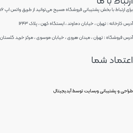
ارتباط با ما
برای ارتباط با بخش پشتیبانی فروشگاه مسیح می‌توانید از طریق واتس اپ ۰۹۱۹۳۰۳۳۳۵۶ و یا دایرکت پیج اینستاگرام به آدرس masih.factory با ما در ارتباط باشید
آدرس کارخانه : تهران ، خیابان دماوند ، ایستگاه کهن ، پلاک ۱۲۴۳
آدرس فروشگاه : تهران ، میدان هروی ، خیابان موسوی ، مرکز خرید گلستان ،
اعتماد شما
طراحی و پشتیبانی وبسایت توسط آیدیجیتال