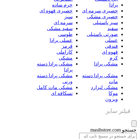
پرادا
چرم ساده
حصیری سرمه ای
حصیری قهوه ای
حصیری مشکی
سبز
سبز پاستیلی
سرمه ای
سفید
سفید مشکی
صورتی پاستیلی
طوسی
عسلی
عسلی پرادا
فندقی
قرمز
قهوه ای
کاراملی
کرم
مشکی
مشکی پرادا
مشکی پرادا دسته
پرادا
مشکی پرادا دسته
مشکی پرادا دسته
مات
ورنی
مشکی لیزارد
مشکی مات کامل
موکا
نسکافه ای
ویزون
فیلتر سایز
و masihstore.com