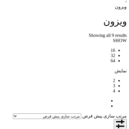
زون
یزون
Showing all 9 resul
SHO
16
32
64
ایش
2
3
4
رتب سازی پیش فرض